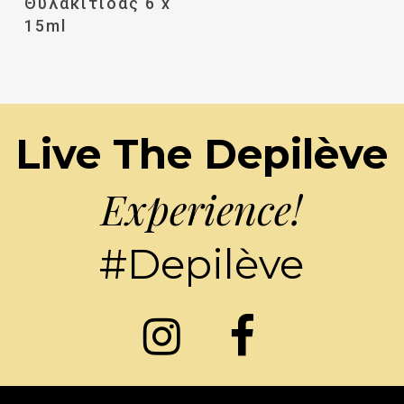
Θυλακίτιδας 6 x
15ml
Live The Depilève
Experience!
#Depilève