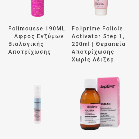
Διαβάστε
Διαβάστε
Folimousse 190ML
Foliprime Folicle
Περισσότερα
Περισσότερα
– Αφρος Ενζύμων
Activator Step 1,
Βιολογικής
200ml | Θεραπεία
Αποτρίχωσης
Αποτρίχωσης
Χωρίς Λέιζερ
Διαβάστε
Διαβάστε