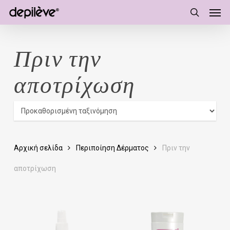
Men
Skip
to
search
main
content
Πριν την
αποτρίχωση
Αρχική σελίδα
Περιποίηση Δέρματος
Πριν την
αποτρίχωση