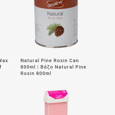
ερα
Διαβάστε Περισσότερα
 Wax
Natural Pine Rosin Can
f
800ml | Βάζο Natural Pine
l
Rosin 800ml