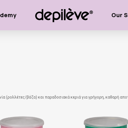
ademy
Our S
αινία (ρολλέτες/βάζα) και παραδοσιακά κεριά για γρήγορη, καθαρή απ