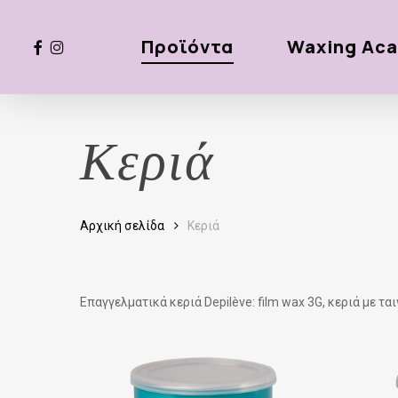
Skip
to
facebook
instagram
Προϊόντα
Waxing Ac
main
content
Κεριά
Αρχική σελίδα
Κεριά
Επαγγελματικά κεριά Depilève: film wax 3G, κεριά με τ