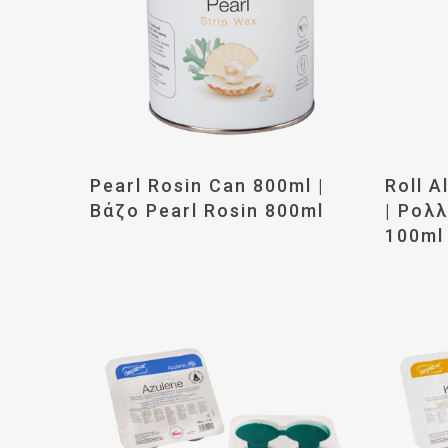
Διαβάστε Περισσότερα
Δι
Pearl Rosin Can 800ml |
Roll A
Βάζο Pearl Rosin 800ml
| Ρολ
100ml