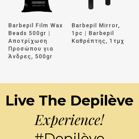
Διαβάστε
Διαβάστε
Barbepil Film Wax
Barbepil Mirror,
Περισσότερα
Περισσότερα
Beads 500gr |
1pc | Barbepil
Αποτρίχωση
Καθρέπτης, 1τμχ
Προσώπου για
Άνδρες, 500gr
Live The Depilève
Experience!
#Depilève