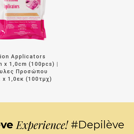
αβάστε Περισσότερα
ion Applicators
 x 1,0cm (100pcs) |
υλες Προσώπου
 x 1,0εκ (100τμχ)
Experience!
ève
#Depilève