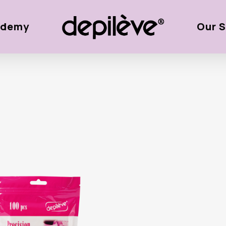
ademy
Our S