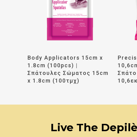
Διαβάστε Περισσότερα
Δι
Body Applicators 15cm x
Precis
1.8cm (100pcs) |
10,6cm
Σπάτουλες Σώματος 15cm
Σπάτο
x 1.8cm (100τμχ)
10,6εκ
Live The Depil