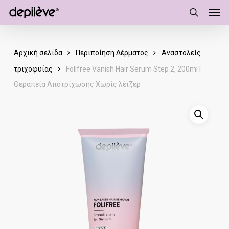
Men
Skip
to
search
main
content
Αρχική σελίδα
Περιποίηση Δέρματος
Αναστολείς
τριχοφυΐας
Folifree Vanish Hair Serum Step 2, 200ml |
Θεραπεία Αποτρίχωσης Χωρίς λέιζερ