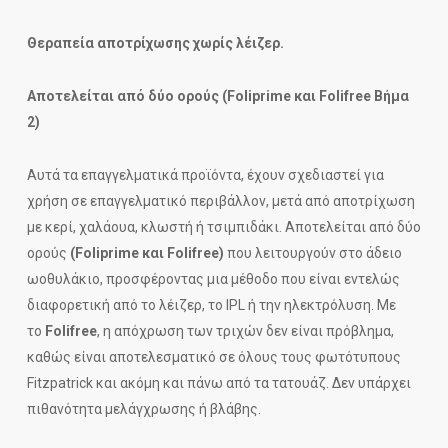
Θεραπεία αποτρίχωσης χωρίς λέιζερ.
Αποτελείται από δύο ορούς (Foliprime και Folifree Βήμα
2)
Αυτά τα επαγγελματικά προϊόντα, έχουν σχεδιαστεί για
χρήση σε επαγγελματικό περιβάλλον, μετά από αποτρίχωση
με κερί, χαλάουα, κλωστή ή τσιμπιδάκι. Αποτελείται από δύο
ορούς
(Foliprime και Folifree)
που λειτουργούν στο άδειο
ωοθυλάκιο, προσφέροντας μια μέθοδο που είναι εντελώς
διαφορετική από το λέιζερ, το IPL ή την ηλεκτρόλυση. Με
το
Folifree
, η απόχρωση των τριχών δεν είναι πρόβλημα,
καθώς είναι αποτελεσματικό σε όλους τους φωτότυπους
Fitzpatrick και ακόμη και πάνω από τα τατουάζ. Δεν υπάρχει
πιθανότητα μελάγχρωσης ή βλάβης.