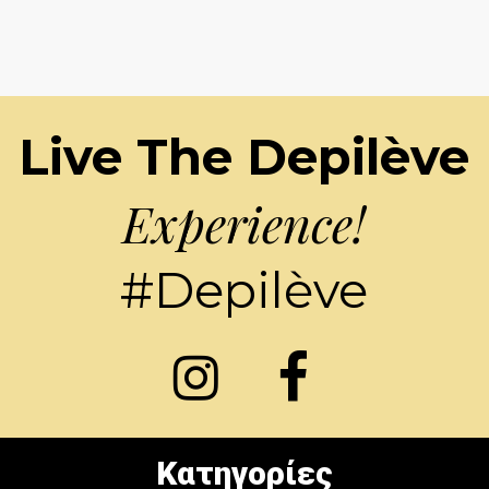
Live The Depilève
Experience!
#Depilève
Κατηγορίες