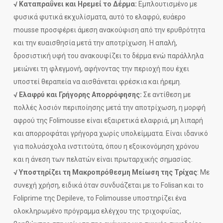
√ Καταπραΰνει και Ηρεμεί το Δέρμα:
Εμπλουτισμένο με
φυσικά φυτικά εκχυλίσματα, αυτό το ελαφρύ, ευάερο
mousse προσφέρει άμεση ανακούφιση από την ερυθρότητα
και την ευαισθησία μετά την αποτρίχωση. Η απαλή,
δροσιστική υφή του ανακουφίζει το δέρμα ενώ παράλληλα
μειώνει τη φλεγμονή, αφήνοντας την περιοχή που έχει
υποστεί θεραπεία να αισθάνεται φρέσκια και ήρεμη.
√ Ελαφρύ και Γρήγορης Απορρόφησης:
Σε αντίθεση με
πολλές λοσιόν περιποίησης μετά την αποτρίχωση, η μορφή
αφρού της Folimousse είναι εξαιρετικά ελαφριά, μη λιπαρή
και απορροφάται γρήγορα χωρίς υπολείμματα. Είναι ιδανικό
για πολυάσχολα ινστιτούτα, όπου η εξοικονόμηση χρόνου
και η άνεση των πελατών είναι πρωταρχικής σημασίας.
√ Υποστηρίζει τη Μακροπρόθεσμη Μείωση της Τρίχας
: Με
συνεχή χρήση, ειδικά όταν συνδυάζεται με το Folisan και το
Foliprime της Depileve, το Folimousse υποστηρίζει ένα
ολοκληρωμένο πρόγραμμα ελέγχου της τριχοφυΐας,