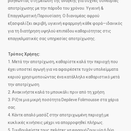
βοηθώντας στη μείωση της ανάγκης για συχνές συνεδρίες
αποτρίχωσης με την πάροδο του χρόνου. Υγιεινή &
Επαγγελματική Παρουσίαση: Ο διανομέας αφρού
εξασφαλίζει ακριβή, υγιεινή εφαρμογή κάθε φορά—ιδανικός
για τη διατήρηση υψηλού επιπέδου καθαριότητας στις
επαγγελματικές σας υπηρεσίες αποτρίχωσης.
Τρόπος Χρήσης:
1. Μετά την αποτρίχωση, καθαρίστε καλά την περιοχή που
έχει υποστεί αγωγή για να αφαιρέσετε τυχόν υπολείμματα
κεριού χρησιμοποιώντας ένα κατάλληλο καθαριστικό μετά
την αποτρίχωση.
2. Ανακινήστε καλά το μπουκάλι πριν από τη χρήση.
3. Ρίξτε μια μικρή ποσότητα Depileve Folimousse στα χέρια
σας.
4. Κάντε απαλό μασάζ στην αποτριχωμένη περιοχή με
κυκλικές κινήσεις μέχρι να απορροφηθεί πλήρως.
5. Συμβουλεύστε τους πελάτες να εφαρμόζουν μία ή δύο