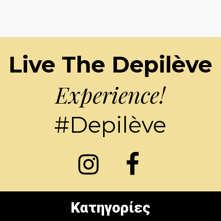
Live The Depilève
Experience!
#Depilève
Κατηγορίες