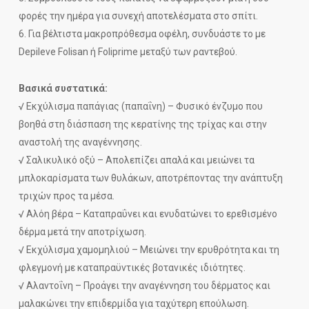
φορές την ημέρα για συνεχή αποτελέσματα στο σπίτι.
6. Για βέλτιστα μακροπρόθεσμα οφέλη, συνδυάστε το με
Depileve Folisan ή Foliprime μεταξύ των ραντεβού.
Βασικά συστατικά:
√ Εκχύλισμα παπάγιας (παπαΐνη) – Φυσικό ένζυμο που
βοηθά στη διάσπαση της κερατίνης της τρίχας και στην
αναστολή της αναγέννησης.
√ Σαλικυλικό οξύ – Απολεπίζει απαλά και μειώνει τα
μπλοκαρίσματα των θυλάκων, αποτρέποντας την ανάπτυξη
τριχών προς τα μέσα.
√ Αλόη βέρα – Καταπραΰνει και ενυδατώνει το ερεθισμένο
δέρμα μετά την αποτρίχωση.
√ Εκχύλισμα χαμομηλιού – Μειώνει την ερυθρότητα και τη
φλεγμονή με καταπραϋντικές βοτανικές ιδιότητες.
√ Αλαντοΐνη – Προάγει την αναγέννηση του δέρματος και
μαλακώνει την επιδερμίδα για ταχύτερη επούλωση.