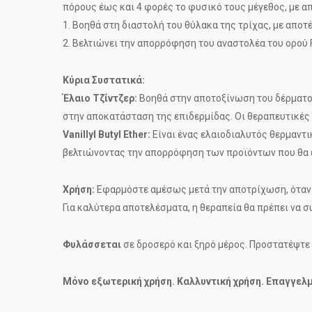
πόρους έως και 4 φορές το φυσικό τους μέγεθος, με α
1. Βοηθά στη διαστολή του θύλακα της τρίχας, με αποτ
2. Βελτιώνει την απορρόφηση του αναστολέα του ορού F
Κύρια Συστατικά:
Έλαιo Τζίντζερ:
Βοηθά στην αποτοξίνωση του δέρματος
στην αποκατάσταση της επιδερμίδας. Οι θεραπευτικές 
Vanillyl Butyl Ether:
Είναι ένας ελαιοδιαλυτός θερμαντι
βελτιώνοντας την απορρόφηση των προϊόντων που θα
Χρήση:
Εφαρμόστε αμέσως μετά την αποτρίχωση, όταν ο
Για καλύτερα αποτελέσματα, η θεραπεία θα πρέπει να σ
Φυλάσσεται
σε δροσερό και ξηρό μέρος. Προστατέψτε 
Μόνο εξωτερική χρήση. Καλλυντική χρήση. Επαγγελ