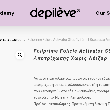
ademy
Our S
ς τριχοφυΐας
Foliprime Folicle Activator Step 1, 50ml | Θεραπεί
Foliprime Folicle Activator 
Αποτρίχωσης Χωρίς Λέιζερ
Αυτά τα επαγγελματικά προϊόντα, έχουν σχεδιασ
αποτρίχωση με κερί, χαλάουα, κλωστή ή τσιμπιδά
που λειτουργούν στο άδειο ωοθυλάκιο, προσφέρ
το λέιζερ, το IPL ή την ηλεκτρόλυση.
Προϊόν μεταπώλησης
.
Προτεινόμενη Λιανική Τ