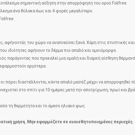
ποτέλεσμα σημαντική αύξηση στην απορρόφηση του ορού Folifree.
έλεσμα ένα θύλακα έως και 4 φορές μεγαλύτερο.
olifree.
, αφήνοντάς του χώρο να αναπνεύσει ξανά. Χάρη στις στυπτικές και
του ιδιότητες αφήνουν το δέρμα πιο απαλό και ομοιόμορφο.
κός παράγοντας που προκαλεί μια ομαλή και διαρκή αίσθηση θέρμανση
 εφαρμοστούν αργότερα.
ι πόροι διαστέλλονται, κάντε απαλό μασάζ μέχρι να απορροφηθεί π
υνεχιστεί στο σπίτι για 10 ημέρες μετά την αποτρίχωση, πρωί και βρ
από τη θερμότητα και το άμεσο ηλιακό φως.
ματική χρήση. Μην εφαρμόζετε σε ευαισθητοποιημένες περιοχές.