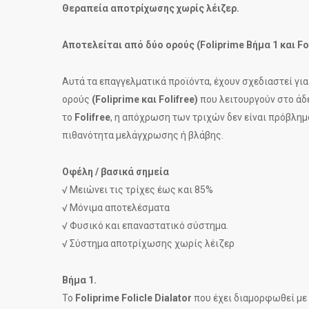
Θεραπεία αποτρίχωσης χωρίς λέιζερ.
Αποτελείται από δύο ορούς (Foliprime Βήμα 1 και Fol
Αυτά τα επαγγελματικά προϊόντα, έχουν σχεδιαστεί γι
ορούς
(Foliprime και Folifree)
που λειτουργούν στο άδε
το
Folifree
, η απόχρωση των τριχών δεν είναι πρόβλημ
πιθανότητα μελάγχρωσης ή βλάβης.
Οφέλη / βασικά σημεία
√ Μειώνει τις τρίχες έως και 85%
√ Μόνιμα αποτελέσματα
√ Φυσικό και επαναστατικό σύστημα.
√ Σύστημα αποτρίχωσης χωρίς λέιζερ
Βήμα 1.
Το
Foliprime Folicle Dialator
που έχει διαμορφωθεί με 