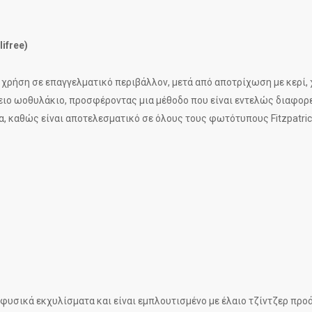
ifree)
α χρήση σε επαγγελματικό περιβάλλον, μετά από αποτρίχωση με κερί,
ιο ωοθυλάκιο, προσφέροντας μια μέθοδο που είναι εντελώς διαφορετι
α, καθώς είναι αποτελεσματικό σε όλους τους φωτότυπους Fitzpatric
φυσικά εκχυλίσματα και είναι εμπλουτισμένο με έλαιο τζίντζερ προά