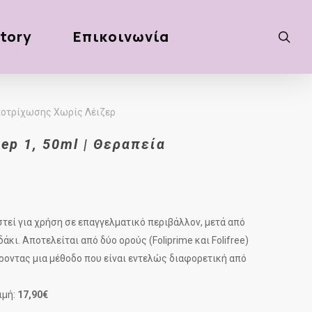
tory
Επικοινωνία
sea
α Αποτρίχωσης Χωρίς Λέιζερ
Step 1, 50ml | Θεραπεία
τεί για χρήση σε επαγγελματικό περιβάλλον, μετά από
κι. Αποτελείται από δύο ορούς (Foliprime και Folifree)
οντας μια μέθοδο που είναι εντελώς διαφορετική από
ιμή:
17,90€