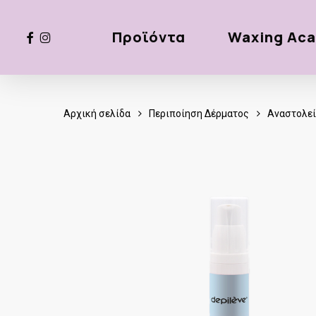
Skip
to
facebook
instagram
Προϊόντα
Waxing Ac
main
content
Αρχική σελίδα
Περιποίηση Δέρματος
Αναστολεί