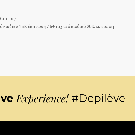
λματιές:
ανά κωδικό 15% έκπτωση / 5+ τμχ ανά κωδικό 20% έκπτωση
Experience!
ève
#Depilève