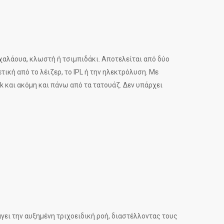
 χαλάουα, κλωστή ή τσιμπιδάκι. Αποτελείται από δύο
κή από το λέιζερ, το IPL ή την ηλεκτρόλυση. Με
k και ακόμη και πάνω από τα τατουάζ. Δεν υπάρχει
γει την αυξημένη τριχοειδική ροή, διαστέλλοντας τους