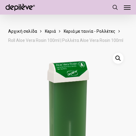
Men
Skip
to
search
main
content
Αρχική σελίδα
Κεριά
Κεριά με ταινία - Ρολλέτες
Roll Aloe Vera Rosin 100ml | Ρολλέτα Aloe Vera Rosin 100ml