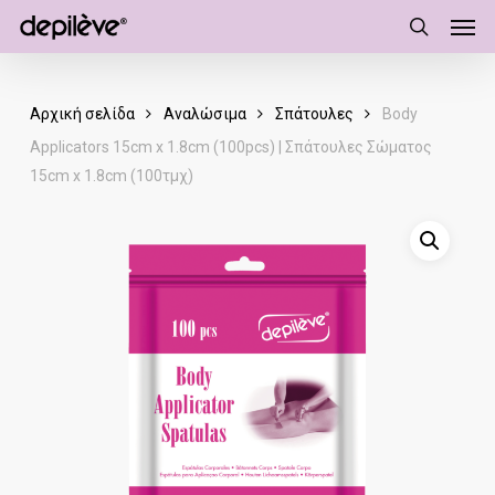
Men
Skip
to
search
main
content
Αρχική σελίδα
Αναλώσιμα
Σπάτουλες
Body
Applicators 15cm x 1.8cm (100pcs) | Σπάτουλες Σώματος
15cm x 1.8cm (100τμχ)