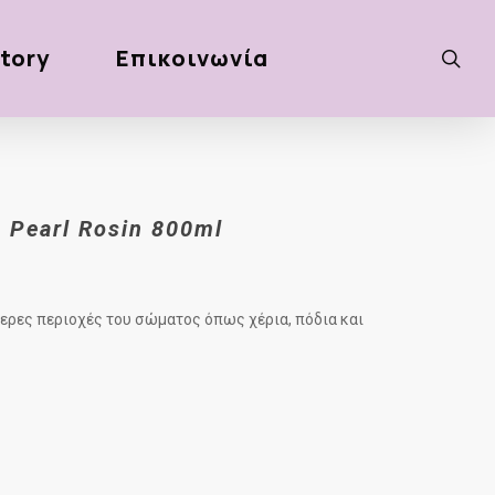
tory
Επικοινωνία
sea
ο Pearl Rosin 800ml
ύτερες περιοχές του σώματος όπως χέρια, πόδια και