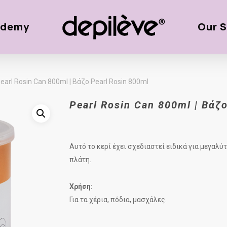
ademy
Our S
earl Rosin Can 800ml | Βάζο Pearl Rosin 800ml
Pearl Rosin Can 800ml | Βάζ
Αυτό το κερί έχει σχεδιαστεί ειδικά για μεγαλ
πλάτη.
Χρήση:
Για τα χέρια, πόδια, μασχάλες.