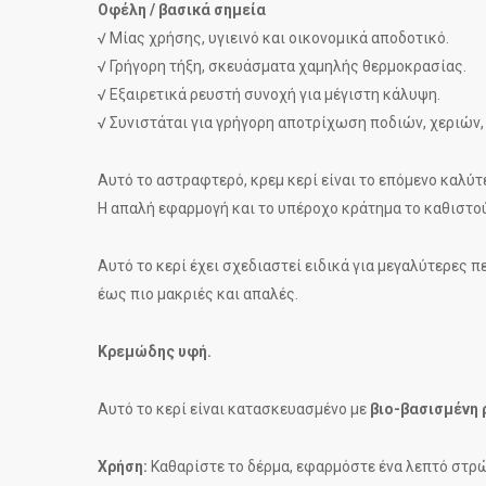
Οφέλη / βασικά σημεία
√ Μίας χρήσης, υγιεινό και οικονομικά αποδοτικό.
√ Γρήγορη τήξη, σκευάσματα χαμηλής θερμοκρασίας.
√ Εξαιρετικά ρευστή συνοχή για μέγιστη κάλυψη.
√ Συνιστάται για γρήγορη αποτρίχωση ποδιών, χεριών,
Αυτό το αστραφτερό, κρεμ κερί είναι το επόμενο καλύ
Η απαλή εφαρμογή και το υπέροχο κράτημα το καθιστού
Αυτό το κερί έχει σχεδιαστεί ειδικά για μεγαλύτερες 
έως πιο μακριές και απαλές.
Κρεμώδης υφή.
Αυτό το κερί είναι κατασκευασμένο με
βιο-βασισμένη 
Χρήση:
Καθαρίστε το δέρμα, εφαρμόστε ένα λεπτό στρώ